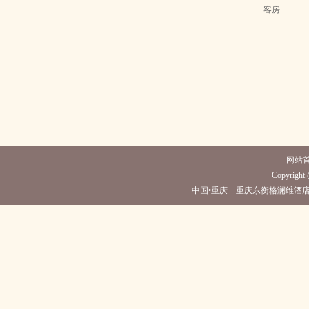
客房
网站
Copyright 
中国•重庆 重庆东衡格澜维酒店(电话023-67