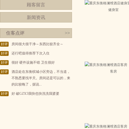
顾客留言
健身室
新闻资讯
住客点评
>>
好评
房间很大很干净～东西比较齐全～
好评
还行吧值得推荐下次入住
好评
很好 硬件设施不错 卫生很好
客房
好评
酒店处在东衡槟城小区旁边，不当道，
不熟悉要找半天。房间还是可以的，来
的比较晚了，据说...
好评
好 破GZX5我快也快洗洗我婆婆